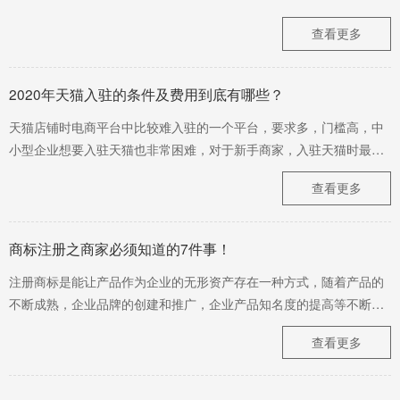
查看更多
2020年天猫入驻的条件及费用到底有哪些？
天猫店铺时电商平台中比较难入驻的一个平台，要求多，门槛高，中
小型企业想要入驻天猫也非常困难，对于新手商家，入驻天猫时最关
注的莫过于相关的条件和费用。今天广州卓海小编罗列了天猫入驻的
查看更多
相关条件和费用，供新手商家参考。
商标注册之商家必须知道的7件事！
注册商标是能让产品作为企业的无形资产存在一种方式，随着产品的
不断成熟，企业品牌的创建和推广，企业产品知名度的提高等不断的
增值。因此，企业一定要先把商标进行注册，才能保证产品未来的长
查看更多
足发展。​商标注册有什么要注意的呢？广州卓海今天为大家准备了商
标注册之商家必须知道的7件事！