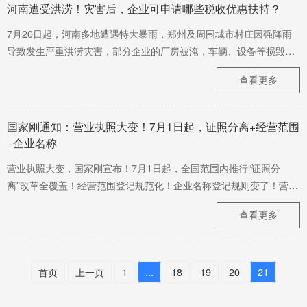
河南遭受洪涝！灾害后，企业可申请哪些税收优惠扶持？
7月20日起，河南多地遭遇特大暴雨，郑州及周围城市村庄因强降雨
导致发生严重洪涝灾害，部分企业的厂房被淹，车辆、设备等损毁严
重，造成了不小的经济损失。 企业发生损失后，按照相关政策规定，
查看更多
受灾企业可享受相关税收扶持政策，减轻损失。具体而言，纳税人在
哪些方面能享受优惠政策，如何才能享受这些优惠呢？
国家刚通知：营业执照大变！7月1日起，证照分离+经营范围
+企业名称
营业执照大变，国家刚宣布！7月1日起，全国范围内推行“证照分
离”改革全覆盖！经营范围登记规范化！企业名称登记规则变了！营业
执照可以异地办理了，更重磅的是......
查看更多
首页
上一页
1
...
18
19
20
21